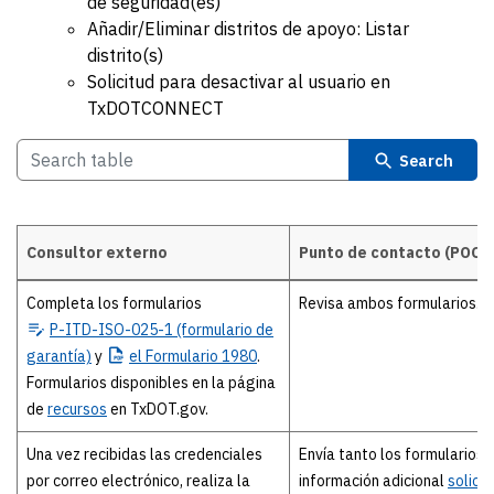
de seguridad(es)
Añadir/Eliminar distritos de apoyo: Listar
distrito(s)
Solicitud para desactivar al usuario en
TxDOTCONNECT
Search
Consultor externo
Punto de contacto (POC)
Details
Completa los formularios
Revisa ambos formularios.
P-ITD-ISO-025-1
(formulario de
garantía)
y
el
Formulario 1980
.
Formularios disponibles en la página
de
recursos
en TxDOT.gov.
Una vez recibidas las credenciales
Envía tanto los formularios 
por correo electrónico, realiza la
información adicional
solici