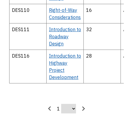
DES110
Right-of-Way
16
Avai
Considerations
DES111
Introduction to
32
Avai
Roadway
Design
DES116
Introduction to
28
Avai
Highway
Project
Development
1