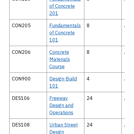
of Concrete
201
CON205
Fundamentals
8
Avai
of Concrete
101
CON206
Concrete
8
Avai
Materials
Course
CON900
Design-Build
4
Avai
101
DES106
Freeway
24
Avai
Design and
Operations
DES108
Urban Street
24
Avai
Design