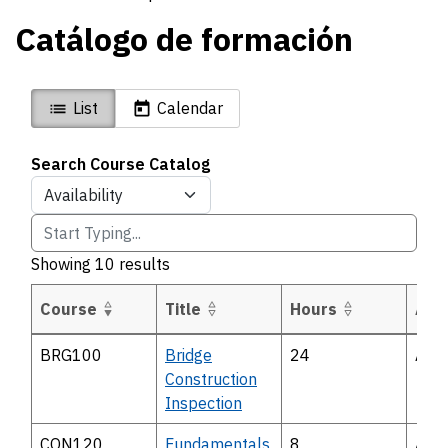
Catálogo de formación
List
Calendar
Search Course Catalog
Filter by
Showing
10
results
Course
Title
Hours
Avai
Details
BRG100
Bridge
24
Avai
Construction
Inspection
CON120
Fundamentals
8
Avai