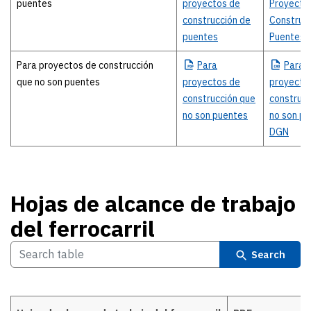
puentes
proyectos de
Proyecto
construcción de
Construcc
puentes
Puentes 
Para proyectos de construcción
Para
Para
que no son puentes
proyectos de
proyecto
construcción que
construcc
no son puentes
no son p
DGN
Hojas de alcance de trabajo
del ferrocarril
Search