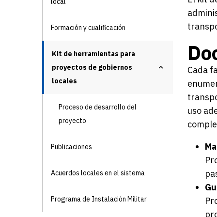
local
adminis
transpo
Formación y cualificación
Do
Kit de herramientas para
proyectos de gobiernos
Cada fa
locales
enumera
transpo
Proceso de desarrollo del
uso ade
proyecto
complet
Ma
Publicaciones
Pr
pas
Acuerdos locales en el sistema
Gu
Programa de Instalación Militar
Pro
pr