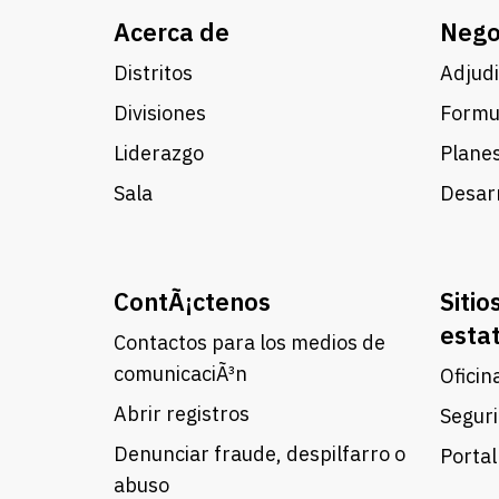
Acerca de
Nego
Distritos
Adjudi
Divisiones
Formul
Liderazgo
Planes
Sala
Desarr
ContÃ¡ctenos
Sitio
esta
Contactos para los medios de
comunicaciÃ³n
Oficin
Abrir registros
Seguri
Denunciar fraude, despilfarro o
Portal
abuso