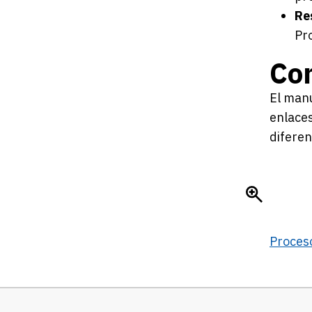
Re
Pr
Com
El manu
enlaces
diferen
Proceso