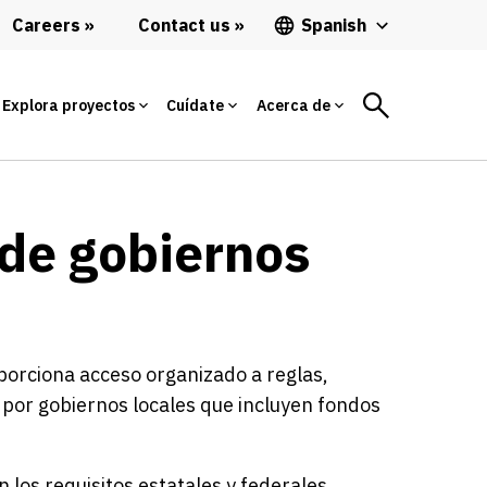
Careers
Contact us
Spanish
Explora proyectos
Cuídate
Acerca de
 de gobiernos
porciona acceso organizado a reglas,
por gobiernos locales que incluyen fondos
 los requisitos estatales y federales