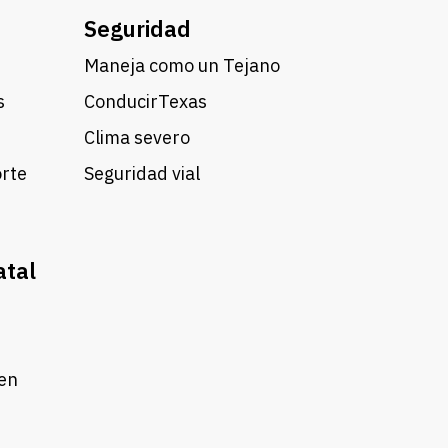
Seguridad
Maneja como un Tejano
s
ConducirTexas
Clima severo
orte
Seguridad vial
atal
 en