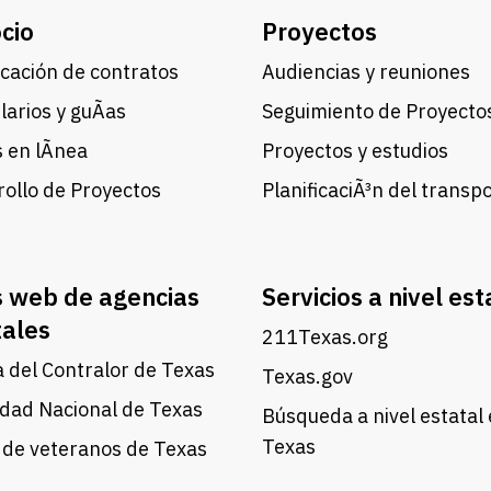
cio
Proyectos
cación de contratos
Audiencias y reuniones
arios y guÃ­as
Seguimiento de Proyecto
 en lÃ­nea
Proyectos y estudios
ollo de Proyectos
PlanificaciÃ³n del transp
s web de agencias
Servicios a nivel est
tales
211Texas.org
a del Contralor de Texas
Texas.gov
dad Nacional de Texas
Búsqueda a nivel estatal
Texas
 de veteranos de Texas