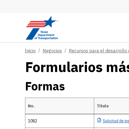
Skip to main content
Inicio
Negocios
Recursos para el desarrollo 
Formularios más
Formas
No.
Título
Formas
1082
Solicitud
de ins