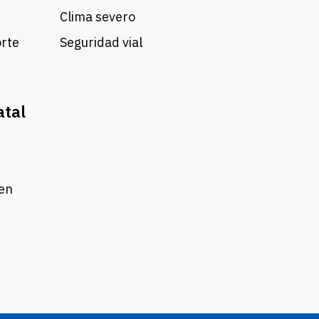
Clima severo
orte
Seguridad vial
atal
 en