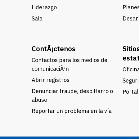
Liderazgo
Planes
Sala
Desarr
ContÃ¡ctenos
Sitio
esta
Contactos para los medios de
comunicaciÃ³n
Oficin
Abrir registros
Seguri
Denunciar fraude, despilfarro o
Portal
abuso
Reportar un problema en la vía