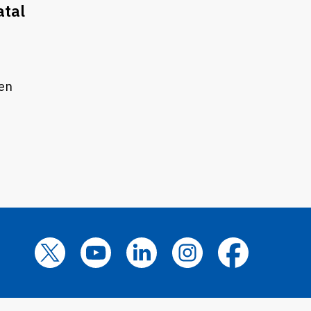
atal
 en