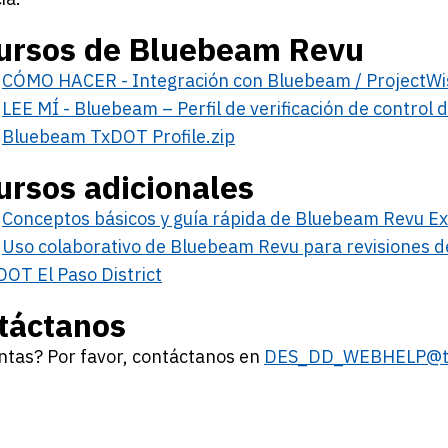
ursos de Bluebeam Revu
CÓMO
HACER - Integración con Bluebeam / ProjectWi
LEE
MÍ - Bluebeam – Perfil de verificación de control
Bluebeam
TxDOT Profile.zip
ursos adicionales
Conceptos
básicos y guía rápida de Bluebeam Revu Ex
Uso
colaborativo de Bluebeam Revu para revisiones de
DOT El Paso District
táctanos
ntas? Por favor, contáctanos en
DES_DD_WEBHELP@tx