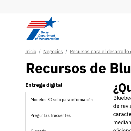
Skip to main content
Inicio
Negocios
Recursos para el desarrollo 
Recursos de Bl
¿Q
Entrega digital
Bluebea
Modelos 3D solo para información
de revi
caracte
Preguntas frecuentes
mediant
eficienc