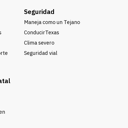
Seguridad
Maneja como un Tejano
s
ConducirTexas
Clima severo
orte
Seguridad vial
atal
 en