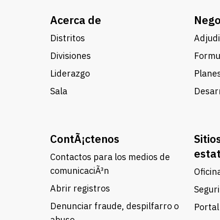
Acerca de
Nego
Distritos
Adjudi
Divisiones
Formul
Liderazgo
Planes
Sala
Desarr
ContÃ¡ctenos
Sitio
esta
Contactos para los medios de
comunicaciÃ³n
Oficin
Abrir registros
Seguri
Denunciar fraude, despilfarro o
Portal
abuso