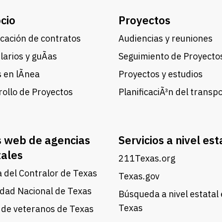
cio
Proyectos
cación de contratos
Audiencias y reuniones
arios y guÃ­as
Seguimiento de Proyecto
 en lÃ­nea
Proyectos y estudios
ollo de Proyectos
PlanificaciÃ³n del transp
s web de agencias
Servicios a nivel est
tales
211Texas.org
a del Contralor de Texas
Texas.gov
dad Nacional de Texas
Búsqueda a nivel estatal
Texas
 de veteranos de Texas