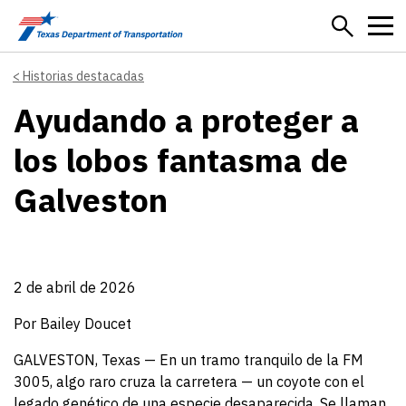
Skip to main content
Historias destacadas
Ayudando a proteger a
los lobos fantasma de
Galveston
2 de abril de 2026
Por Bailey Doucet
GALVESTON, Texas — En un tramo tranquilo de la FM
3005, algo raro cruza la carretera — un coyote con el
legado genético de una especie desaparecida. Se llaman