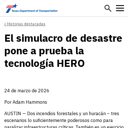
Skip to main content
Historias destacadas
El simulacro de desastre
pone a prueba la
tecnología HERO
24 de marzo de 2026
Por Adam Hammons
AUSTIN — Dos incendios forestales y un huracán – tres
escenarios lo suficientemente poderosos como para
paralizar infraestructuras críticas. También es un ejercicio