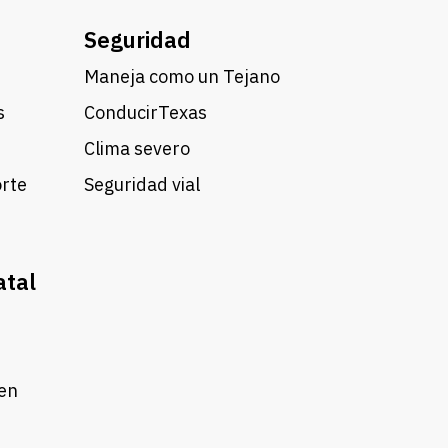
Seguridad
Maneja como un Tejano
s
ConducirTexas
Clima severo
orte
Seguridad vial
atal
 en