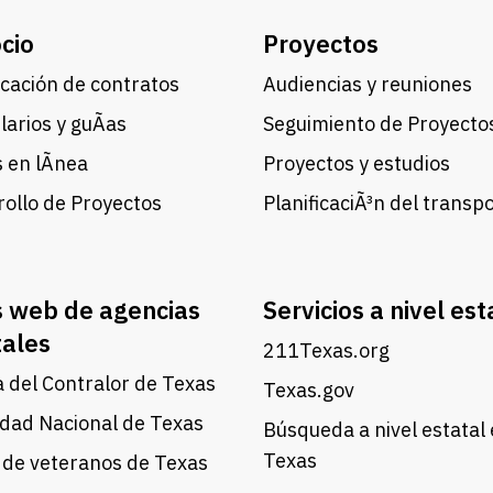
cio
Proyectos
cación de contratos
Audiencias y reuniones
arios y guÃ­as
Seguimiento de Proyecto
 en lÃ­nea
Proyectos y estudios
ollo de Proyectos
PlanificaciÃ³n del transp
s web de agencias
Servicios a nivel est
tales
211Texas.org
a del Contralor de Texas
Texas.gov
dad Nacional de Texas
Búsqueda a nivel estatal
Texas
 de veteranos de Texas