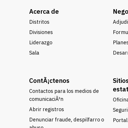
Acerca de
Nego
Distritos
Adjudi
Divisiones
Formul
Liderazgo
Planes
Sala
Desarr
ContÃ¡ctenos
Sitio
esta
Contactos para los medios de
comunicaciÃ³n
Oficin
Abrir registros
Seguri
Denunciar fraude, despilfarro o
Portal
abuso