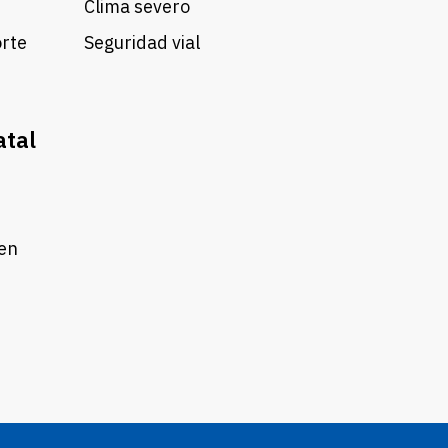
Clima severo
orte
Seguridad vial
atal
 en