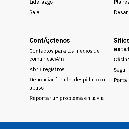
Liderazgo
Planes
Sala
Desarr
ContÃ¡ctenos
Sitio
esta
Contactos para los medios de
comunicaciÃ³n
Oficin
Abrir registros
Seguri
Denunciar fraude, despilfarro o
Portal
abuso
Reportar un problema en la vía