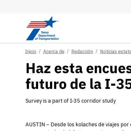
Skip to main content
Inicio
Acerca de
Redacción
Noticias estat
Haz esta encues
futuro de la I-3
Survey is a part of I-35 corridor study
AUSTIN – Desde los kolaches de viajes por c