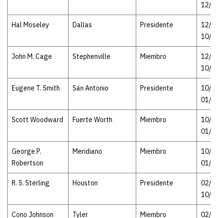
12/0
Hal Moseley
Dallas
Presidente
12/04
10/0
John M. Cage
Stephenville
Miembro
12/04
10/0
Eugene T. Smith
San Antonio
Presidente
10/09
01/3
Scott Woodward
Fuerte Worth
Miembro
10/09
01/3
George P.
Meridiano
Miembro
10/09
Robertson
01/3
R. S. Sterling
Houston
Presidente
02/01
10/0
Cono Johnson
Tyler
Miembro
02/01