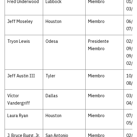
Fred Underwood
Lubbock
Miembro
01/08
03/1
Jeff Moseley
Houston
Miembro
06/25
07/1
Tryon Lewis
Odesa
Presidente
02/13
Miembro
09/1
09/19
02/2
Jeff Austin III
Tyler
Miembro
10/20
08/1
Víctor
Dallas
Miembro
03/26
Vandergriff
04/2
Laura Ryan
Houston
Miembro
07/11
05/0
J. Bruce Bugg, Jr.
San Antonio
Miembro
02/13