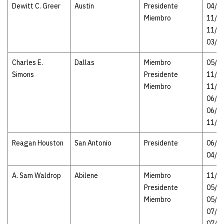
Dewitt C. Greer
Austin
Presidente
04/01
Miembro
11/1
11/17
03/2
Charles E.
Dallas
Miembro
05/19
Simons
Presidente
11/1
Miembro
11/17
06/1
06/11
11/2
Reagan Houston
San Antonio
Presidente
06/11
04/3
A. Sam Waldrop
Abilene
Miembro
11/22
Presidente
05/2
Miembro
05/21
07/1
07/06