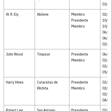
03/1
W. R. Ely
Abilene
Miembro
02/01
Presidente
10/0
Miembro
10/07
06/0
06/06
02/1
John Wood
Timpson
Presidente
06/06
Miembro
02/1
02/15
05/1
Harry Hines
Cataratas de
Presidente
02/15
Wichita
Miembro
02/1
02/14
04/1
Robert Lee
San Antonio
Presidente
02/14