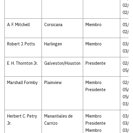
02/26
02/1
A. F. Mitchell
Corsicana
Miembro
01/05
02/2
Robert J. Potts
Harlingen
Miembro
03/07
03/1
E. H. Thornton Jr.
Galveston/Houston
Presidente
02/26
05/2
Marshall Formby
Plainview
Miembro
02/16
Presidente
05/2
05/21
03/1
Herbert C. Petry
Manantiales de
Miembro
03/16
Jr.
Carrizo
Presidente
03/1
Miembro
03/16