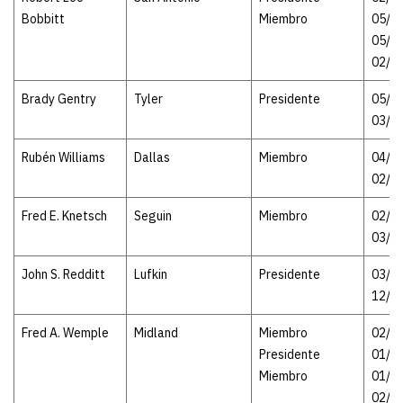
Bobbitt
Miembro
05/1
05/19
02/1
Brady Gentry
Tyler
Presidente
05/19
03/2
Rubén Williams
Dallas
Miembro
04/12
02/1
Fred E. Knetsch
Seguin
Miembro
02/15
03/0
John S. Redditt
Lufkin
Presidente
03/26
12/3
Fred A. Wemple
Midland
Miembro
02/20
Presidente
01/0
Miembro
01/06
02/2