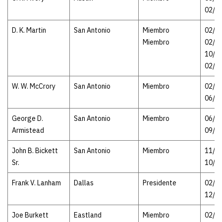
02/2
D. K. Martin
San Antonio
Miembro
02/22
Miembro
02/1
10/07
02/1
W. W. McCrory
San Antonio
Miembro
02/22
06/2
George D.
San Antonio
Miembro
06/21
Armistead
09/1
John B. Bickett
San Antonio
Miembro
11/22
Sr.
10/0
Frank V. Lanham
Dallas
Presidente
02/16
12/0
Joe Burkett
Eastland
Miembro
02/16