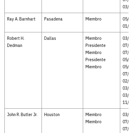
03/3
Ray A. Barnhart
Pasadena
Miembro
05/02
01/3
Robert H.
Dallas
Miembro
03/19
Dedman
Presidente
07/1
Miembro
07/06
Presidente
05/1
Miembro
05/18
07/2
02/25
03/1
03/14
11/1
John R. Butler Jr.
Houston
Miembro
03/23
Miembro
07/2
07/29