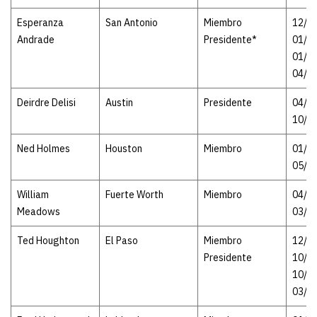
Esperanza
San Antonio
Miembro
12/15
Andrade
Presidente*
01/2
01/28
04/3
Deirdre Delisi
Austin
Presidente
04/30
10/0
Ned Holmes
Houston
Miembro
01/08
05/3
William
Fuerte Worth
Miembro
04/30
Meadows
03/2
Ted Houghton
El Paso
Miembro
12/15
Presidente
10/0
10/07
03/1