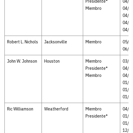
Presidente*
04/1
Miembro
04/20
04/2
04/28
04/1
Robert L. Nichols
Jacksonville
Miembro
05/21
06/3
John W. Johnson
Houston
Miembro
03/12
Presidente*
04/2
Miembro
04/28
01/2
01/29
01/0
Ric Williamson
Weatherford
Miembro
04/21
Presidente*
01/2
01/29
12/3