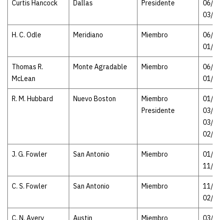
Curtis Hancock
Dallas
Presidente
06/04
03/2
H. C. Odle
Meridiano
Miembro
06/04
01/2
Thomas R.
Monte Agradable
Miembro
06/04
McLean
01/2
R. M. Hubbard
Nuevo Boston
Miembro
01/22
Presidente
03/2
03/21
02/0
J. G. Fowler
San Antonio
Miembro
01/22
11/2
C. S. Fowler
San Antonio
Miembro
11/23
02/2
C. N. Avery
Austin
Miembro
03/21