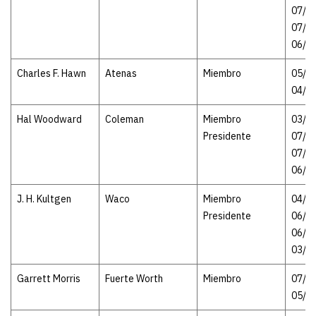
07/1
07/18
06/1
Charles F. Hawn
Atenas
Miembro
05/21
04/1
Hal Woodward
Coleman
Miembro
03/16
Presidente
07/1
07/18
06/2
J. H. Kultgen
Waco
Miembro
04/17
Presidente
06/2
06/28
03/3
Garrett Morris
Fuerte Worth
Miembro
07/10
05/1