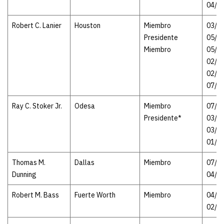
04/2
Robert C. Lanier
Houston
Miembro
03/30
Presidente
05/1
Miembro
05/18
02/2
02/25
07/2
Ray C. Stoker Jr.
Odesa
Miembro
07/25
Presidente*
03/1
03/14
01/1
Thomas M.
Dallas
Miembro
07/25
Dunning
04/2
Robert M. Bass
Fuerte Worth
Miembro
04/29
02/2