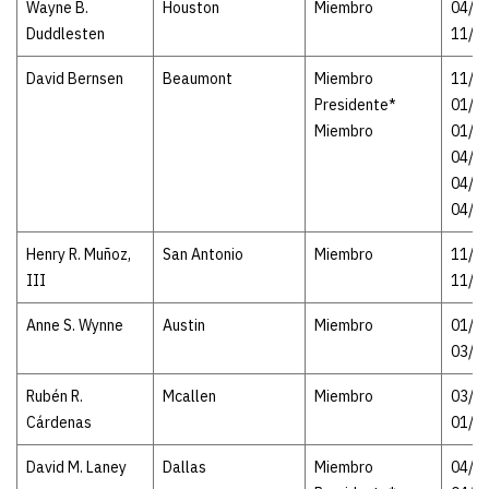
Wayne B.
Houston
Miembro
04/24
Duddlesten
11/1
David Bernsen
Beaumont
Miembro
11/15
Presidente*
01/1
Miembro
01/11
04/1
04/20
04/1
Henry R. Muñoz,
San Antonio
Miembro
11/15
III
11/2
Anne S. Wynne
Austin
Miembro
01/11
03/1
Rubén R.
Mcallen
Miembro
03/04
Cárdenas
01/0
David M. Laney
Dallas
Miembro
04/03