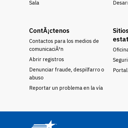
Sala
Desarr
ContÃ¡ctenos
Sitio
esta
Contactos para los medios de
comunicaciÃ³n
Oficin
Abrir registros
Seguri
Denunciar fraude, despilfarro o
Portal
abuso
Reportar un problema en la vía