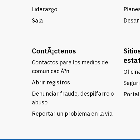
Liderazgo
Planes
Sala
Desarr
ContÃ¡ctenos
Sitio
esta
Contactos para los medios de
comunicaciÃ³n
Oficin
Abrir registros
Seguri
Denunciar fraude, despilfarro o
Portal
abuso
Reportar un problema en la vía