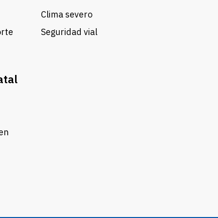
Clima severo
orte
Seguridad vial
atal
 en