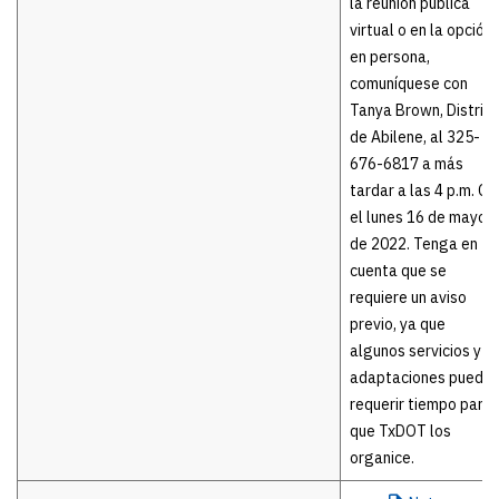
la reunión pública
virtual o en la opción
en persona,
comuníquese con
Tanya Brown, Distrito
de Abilene, al 325-
676-6817 a más
tardar a las 4 p.m. CT
el lunes 16 de mayo
de 2022. Tenga en
cuenta que se
requiere un aviso
previo, ya que
algunos servicios y
adaptaciones puede
requerir tiempo para
que TxDOT los
organice.