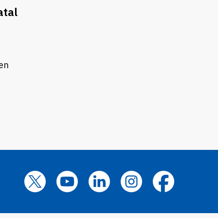
atal
 en