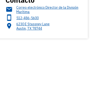
Contacto
Correo electrónico Director de la División
Marítima
512-486-5600
6230 E Stassney Lane
Austin
,
TX
78744